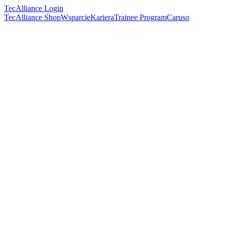
TecAlliance Login
TecAlliance Shop
Wsparcie
Kariera
Trainee Program
Caruso