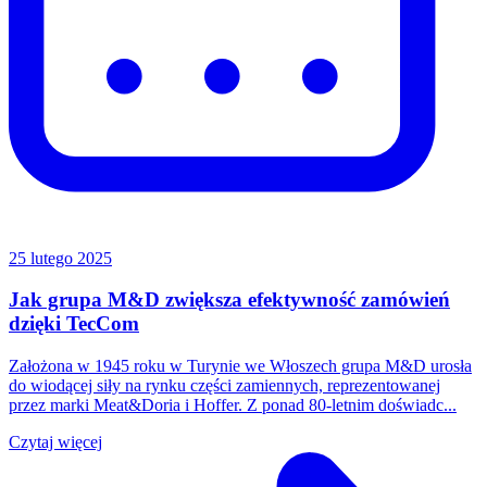
25 lutego 2025
Jak grupa M&D zwiększa efektywność zamówień
dzięki TecCom
Założona w 1945 roku w Turynie we Włoszech grupa M&D urosła
do wiodącej siły na rynku części zamiennych, reprezentowanej
przez marki Meat&Doria i Hoffer. Z ponad 80-letnim doświadc...
Czytaj więcej