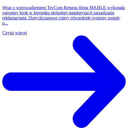
Wraz z wprowadzeniem TecCom Returns firma MAHLE wykonała
ogromny krok w kierunku globalnej standaryzacji zarządzania
reklamacjami. Dotychczasowe cztery równoległe systemy zostały
p...
Czytaj więcej