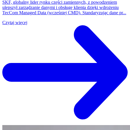
SKF, globalny lider rynku części zamiennych, z powodzeniem
ulepszył zarządzanie danymi i obsługę klienta dzięki wdrożeniu
TecCom Managed Data (wcześniej CMD). Standaryzując dane pr...
Czytaj więcej