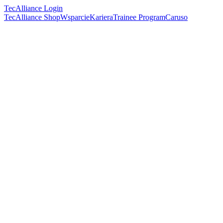
TecAlliance Login
TecAlliance Shop
Wsparcie
Kariera
Trainee Program
Caruso