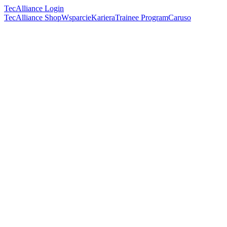
TecAlliance Login
TecAlliance Shop
Wsparcie
Kariera
Trainee Program
Caruso