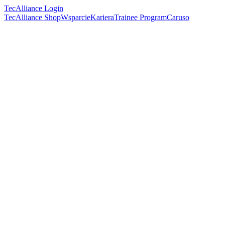
TecAlliance Login
TecAlliance Shop
Wsparcie
Kariera
Trainee Program
Caruso