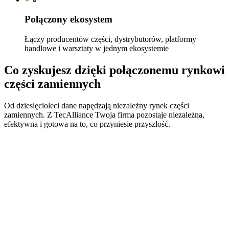
Połączony ekosystem
Łączy producentów części, dystrybutorów, platformy
handlowe i warsztaty w jednym ekosystemie
Co zyskujesz dzięki połączonemu rynkowi
części zamiennych
Od dziesięcioleci dane napędzają niezależny rynek części
zamiennych. Z TecAlliance Twoja firma pozostaje niezależna,
efektywna i gotowa na to, co przyniesie przyszłość.
Standaryzacja danych
Korzystaj ze spójnych, wiarygodnych i wysokiej jakości
znormalizowanych danych, które wspierają każdy etap
procesów na rynku części zamiennych.