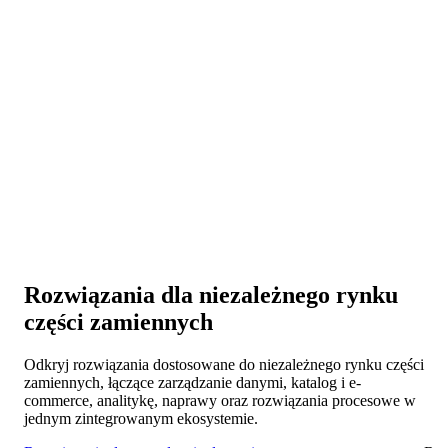
Łączność i współpraca
Połącz swoje systemy z producentami, dystrybutorami i
sieciami warsztatów, aby zapewnić sprawną współpracę w
całym IAM.
Skalowalność i ekspansja
Rozszerzaj działalność na nowe rynki i platformy, gdy Twoje
portfolio danych rozwija się razem z Tobą.
Rozwiązania dla niezależnego rynku
części zamiennych
Odkryj rozwiązania dostosowane do niezależnego rynku części
zamiennych, łączące zarządzanie danymi, katalog i e-
commerce, analitykę, naprawy oraz rozwiązania procesowe w
jednym zintegrowanym ekosystemie.