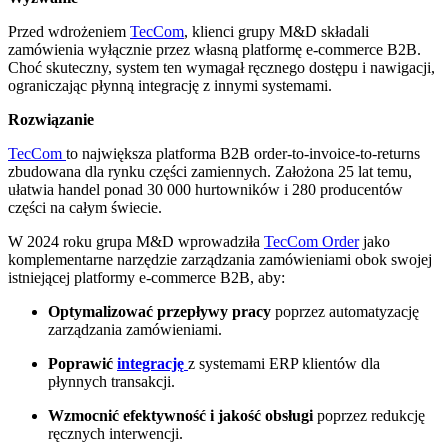
Przed wdrożeniem
TecCom
, klienci grupy M&D składali
zamówienia wyłącznie przez własną platformę e-commerce B2B.
Choć skuteczny, system ten wymagał ręcznego dostępu i nawigacji,
ograniczając płynną integrację z innymi systemami.
Rozwiązanie
TecCom
to największa platforma B2B order-to-invoice-to-returns
zbudowana dla rynku części zamiennych. Założona 25 lat temu,
ułatwia handel ponad 30 000 hurtowników i 280 producentów
części na całym świecie.
W 2024 roku grupa M&D wprowadziła
TecCom Order
jako
komplementarne narzędzie zarządzania zamówieniami obok swojej
istniejącej platformy e-commerce B2B, aby:
Optymalizować przepływy pracy
poprzez automatyzację
zarządzania zamówieniami.
Poprawić
integrację
z systemami ERP klientów dla
płynnych transakcji.
Wzmocnić efektywność i jakość obsługi
poprzez redukcję
ręcznych interwencji.