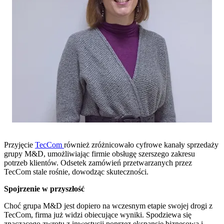
Przyjęcie
TecCom
również zróżnicowało cyfrowe kanały sprzedaży
grupy M&D, umożliwiając firmie obsługę szerszego zakresu
potrzeb klientów. Odsetek zamówień przetwarzanych przez
TecCom stale rośnie, dowodząc skuteczności.
Spojrzenie w przyszłość
Choć grupa M&D jest dopiero na wczesnym etapie swojej drogi z
TecCom, firma już widzi obiecujące wyniki. Spodziewa się
znaczącego zwrotu z inwestycji poprzez ekspansję biznesową i