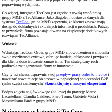
poprawioną wydajność.
Co więcej, integracja TecCom jest zgodna z trwałą współpracą
grupy M&D z TecAlliance. Jako długoletni dostawca danych dla
systemu
TecDoc
, grupa M&D zapewnia, że klienci zawsze mają
dostęp do dokładnych i aktualnych informacji o produktach. Patrząc
w przyszłość, firma pozostaje otwarta na eksplorację dodatkowych
rozwiązań TecAlliance.
Wniosek
Wdrażając TecCom Order, grupa M&D z powodzeniem wzmocniła
swoje możliwości cyfrowe, oferując bardziej efektywne i przyjazne
dla klienta doświadczenie zamawiania. Ten strategiczny ruch
podkreśla zaangażowanie firmy w innowacje.
Czy ty też chcesz usprawnić swój
przepływ pracy order-to-invoice
i
nawiązać nowe relacje biznesowe w największej społeczności B2B
rynku części zamiennych?
Skontaktuj się z naszymi ekspertami
Podpis zdjęcia nagłówkowego (od lewej do prawej): Marco
Lacastellana, Claudia Caldiero, Piero Trono, Gabriele Viola i
Massimiliano Ilardi z grupy M&D.
Najnowsze w kategorii TecCom