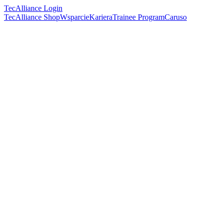
TecAlliance Login
TecAlliance Shop
Wsparcie
Kariera
Trainee Program
Caruso