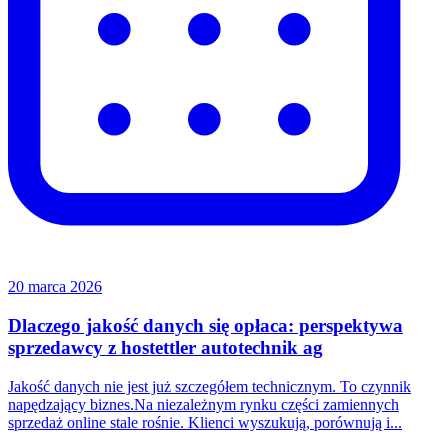
20 marca 2026
Dlaczego jakość danych się opłaca: perspektywa
sprzedawcy z hostettler autotechnik ag
Jakość danych nie jest już szczegółem technicznym. To czynnik
napędzający biznes.Na niezależnym rynku części zamiennych
sprzedaż online stale rośnie. Klienci wyszukują, porównują i...