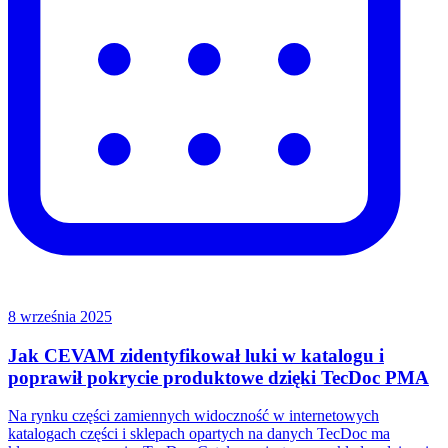
8 września 2025
Jak CEVAM zidentyfikował luki w katalogu i
poprawił pokrycie produktowe dzięki TecDoc PMA
Na rynku części zamiennych widoczność w internetowych
katalogach części i sklepach opartych na danych TecDoc ma