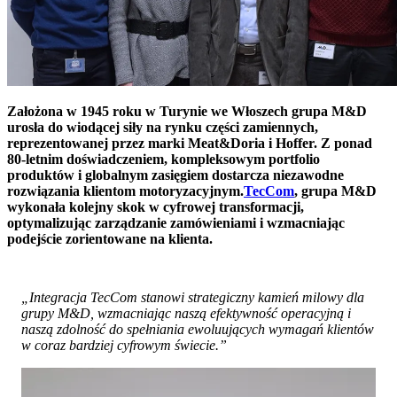
Założona w 1945 roku w Turynie we Włoszech grupa M&D
urosła do wiodącej siły na rynku części zamiennych,
reprezentowanej przez marki Meat&Doria i Hoffer. Z ponad
80-letnim doświadczeniem, kompleksowym portfolio
produktów i globalnym zasięgiem dostarcza niezawodne
rozwiązania klientom motoryzacyjnym.
TecCom
, grupa M&D
wykonała kolejny skok w cyfrowej transformacji,
optymalizując zarządzanie zamówieniami i wzmacniając
podejście zorientowane na klienta.
„Integracja TecCom stanowi strategiczny kamień milowy dla
grupy M&D, wzmacniając naszą efektywność operacyjną i
naszą zdolność do spełniania ewoluujących wymagań klientów
w coraz bardziej cyfrowym świecie.”