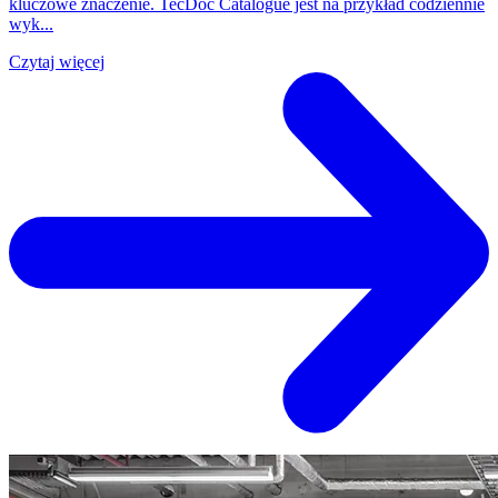
kluczowe znaczenie. TecDoc Catalogue jest na przykład codziennie
wyk...
Czytaj więcej