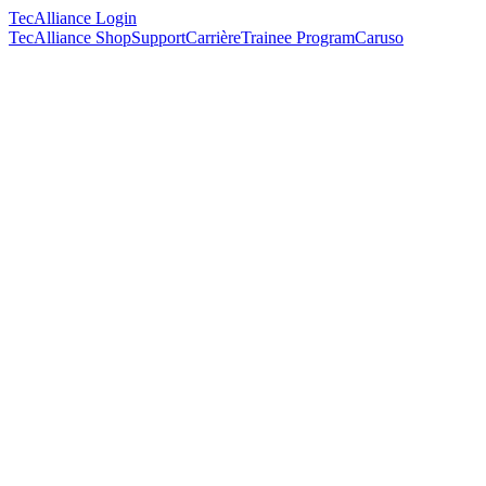
TecAlliance Login
TecAlliance Shop
Support
Carrière
Trainee Program
Caruso