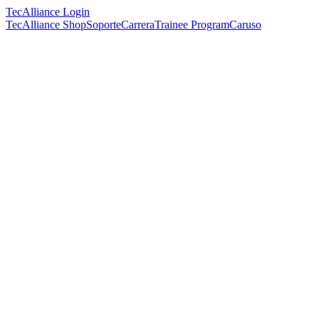
TecAlliance Login
TecAlliance Shop
Soporte
Carrera
Trainee Program
Caruso