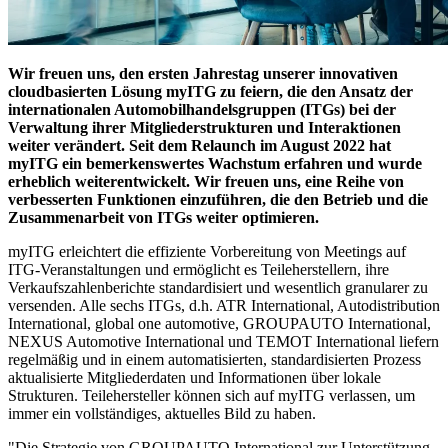
Wir freuen uns, den ersten Jahrestag unserer innovativen
cloudbasierten Lösung myITG zu feiern, die den Ansatz der
internationalen Automobilhandelsgruppen (ITGs) bei der
Verwaltung ihrer Mitgliederstrukturen und Interaktionen
weiter verändert. Seit dem Relaunch im August 2022 hat
myITG ein bemerkenswertes Wachstum erfahren und wurde
erheblich weiterentwickelt. Wir freuen uns, eine Reihe von
verbesserten Funktionen einzuführen, die den Betrieb und die
Zusammenarbeit von ITGs weiter optimieren.
myITG erleichtert die effiziente Vorbereitung von Meetings auf
ITG-Veranstaltungen und ermöglicht es Teileherstellern, ihre
Verkaufszahlenberichte standardisiert und wesentlich granularer zu
versenden. Alle sechs ITGs, d.h. ATR International, Autodistribution
International, global one automotive, GROUPAUTO International,
NEXUS Automotive International und TEMOT International liefern
regelmäßig und in einem automatisierten, standardisierten Prozess
aktualisierte Mitgliederdaten und Informationen über lokale
Strukturen. Teilehersteller können sich auf myITG verlassen, um
immer ein vollständiges, aktuelles Bild zu haben.
"Die Strategie von GROUPAUTO International zur Unterstützung