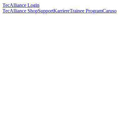
TecAlliance Login
TecAlliance Shop
Support
Karriere
Trainee Program
Caruso