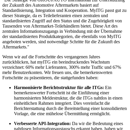
der Zukunft des Automotive Aftermarkets basiert auf
Standardisierung, Integration und Kooperation. MyITG passt gut zu
dieser Strategie, da es Teilelieferanten einen zentralen und
standardisierten Zugriff auf den Status und die Zugehörigkeit von
Tausenden von Aftermarket-Teilehändlern bietet. Diese Art des
zentralen Informationszugangs in Verbindung mit der Übernahme
der standardisierten Produktkategorien, die ebenfalls von MyITG
angeboten werden, sind notwendige Schritte für die Zukunft des
Aftermarkets."
Wenn wir auf die Fortschritte des vergangenen Jahres
zurückblicken, hat myITG ein beeindruckendes Wachstum
verzeichnet: 60% mehr Lieferanten, 300% mehr Traffic und 67%
mehr Benutzerkonten. Wir freuen uns, die bemerkenswerten
Fortschritte zu präsentieren, die stattgefunden haben:
Harmonisierte Berichtsstruktur für alle ITGs:
Ein
bemerkenswerter Fortschritt ist die Einführung einer
harmonisierten Meldestruktur, die die ITGs nahtlos in einen
einheitlichen Rahmen integriert. Dies vereinfacht die
Berichterstattung durch die Bereitstellung einer konsolidierten
Vorlage, die eine mühelose Übermittlung ermöglicht.
Verbesserte API-Integration:
Da wir die Bedeutung eines
nahtlosen Informationsaustauschs erkannt haben, haben wir