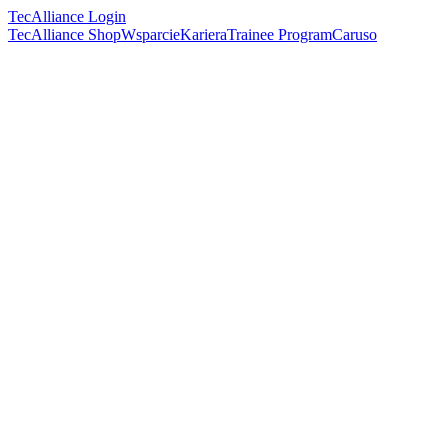
TecAlliance Login
TecAlliance Shop
Wsparcie
Kariera
Trainee Program
Caruso