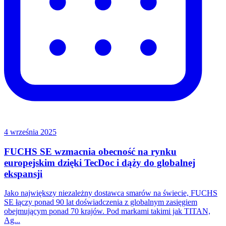
4 września 2025
FUCHS SE wzmacnia obecność na rynku
europejskim dzięki TecDoc i dąży do globalnej
ekspansji
Jako największy niezależny dostawca smarów na świecie, FUCHS
SE łączy ponad 90 lat doświadczenia z globalnym zasięgiem
obejmującym ponad 70 krajów. Pod markami takimi jak TITAN,
Ag...