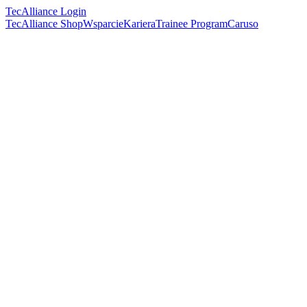
TecAlliance Login
TecAlliance Shop
Wsparcie
Kariera
Trainee Program
Caruso