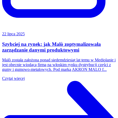
22 lipca 2025
Szybciej na rynek: jak Malò zoptymalizowała
zarządzanie danymi produktowymi
Malò została założona ponad siedemdziesiąt lat temu w Mediolanie i
jest obecnie wiodącą firmą na włoskim rynku dystrybucji części z
gumy i gumowo-metalowych. Pod marką AKRON MALO f...
Czytaj więcej