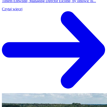
Timem Entwistle, Managing Director Elcome, by omówić ni...
Czytaj więcej