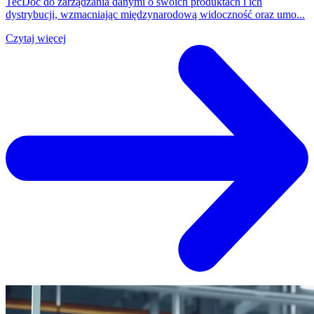
TecDoc do zarządzania danymi o swoich produktach i ich
dystrybucji, wzmacniając międzynarodową widoczność oraz umo...
Czytaj więcej