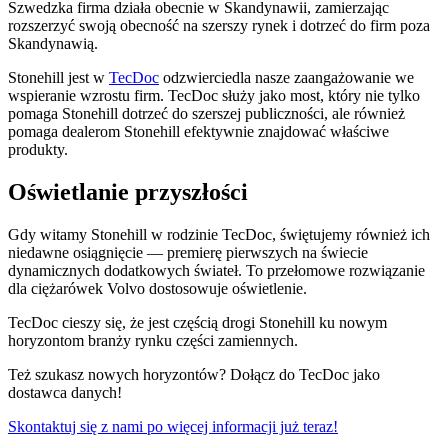
Szwedzka firma działa obecnie w Skandynawii, zamierzając
rozszerzyć swoją obecność na szerszy rynek i dotrzeć do firm poza
Skandynawią.
Stonehill jest w
TecDoc
odzwierciedla nasze zaangażowanie we
wspieranie wzrostu firm. TecDoc służy jako most, który nie tylko
pomaga Stonehill dotrzeć do szerszej publiczności, ale również
pomaga dealerom Stonehill efektywnie znajdować właściwe
produkty.
Oświetlanie przyszłości
Gdy witamy Stonehill w rodzinie TecDoc, świętujemy również ich
niedawne osiągnięcie — premierę pierwszych na świecie
dynamicznych dodatkowych świateł. To przełomowe rozwiązanie
dla ciężarówek Volvo dostosowuje oświetlenie.
TecDoc cieszy się, że jest częścią drogi Stonehill ku nowym
horyzontom branży rynku części zamiennych.
Też szukasz nowych horyzontów? Dołącz do TecDoc jako
dostawca danych!
Skontaktuj się z nami po więcej informacji już teraz!