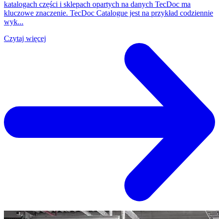
katalogach części i sklepach opartych na danych TecDoc ma
kluczowe znaczenie. TecDoc Catalogue jest na przykład codziennie
wyk...
Czytaj więcej