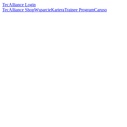
TecAlliance Login
TecAlliance Shop
Wsparcie
Kariera
Trainee Program
Caruso