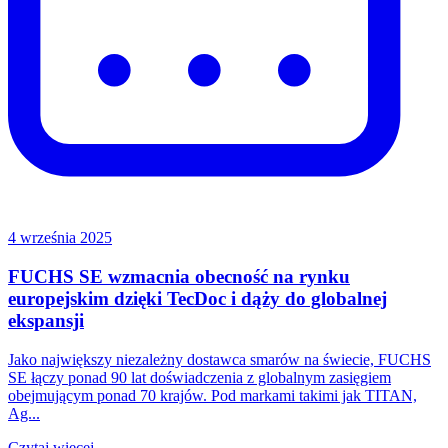
4 września 2025
FUCHS SE wzmacnia obecność na rynku
europejskim dzięki TecDoc i dąży do globalnej
ekspansji
Jako największy niezależny dostawca smarów na świecie, FUCHS
SE łączy ponad 90 lat doświadczenia z globalnym zasięgiem
obejmującym ponad 70 krajów. Pod markami takimi jak TITAN,
Ag...
Czytaj więcej