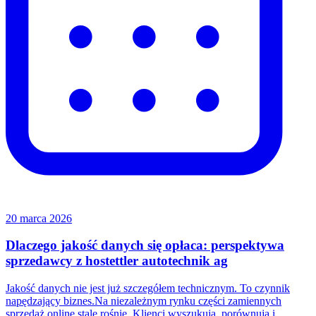
20 marca 2026
Dlaczego jakość danych się opłaca: perspektywa
sprzedawcy z hostettler autotechnik ag
Jakość danych nie jest już szczegółem technicznym. To czynnik
napędzający biznes.Na niezależnym rynku części zamiennych
sprzedaż online stale rośnie. Klienci wyszukują, porównują i...