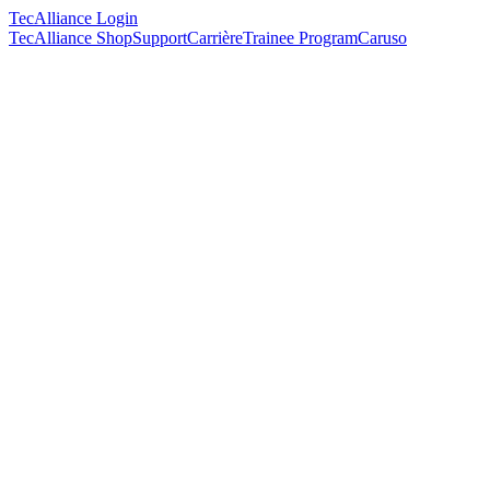
TecAlliance Login
TecAlliance Shop
Support
Carrière
Trainee Program
Caruso