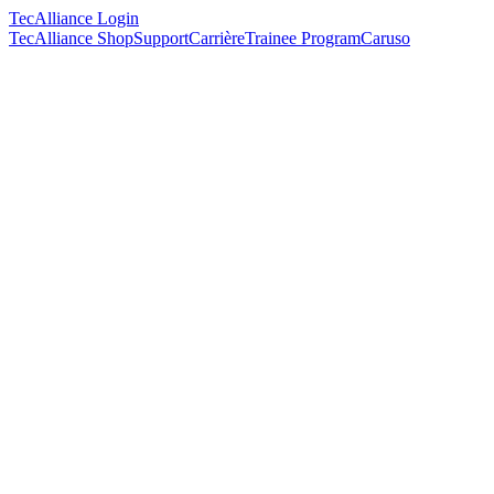
TecAlliance Login
TecAlliance Shop
Support
Carrière
Trainee Program
Caruso