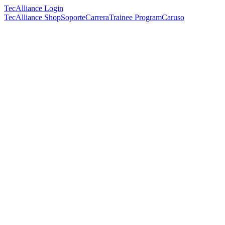
TecAlliance Login
TecAlliance Shop
Soporte
Carrera
Trainee Program
Caruso