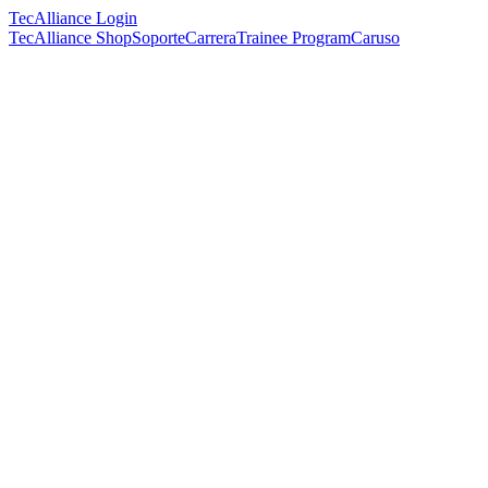
TecAlliance Login
TecAlliance Shop
Soporte
Carrera
Trainee Program
Caruso