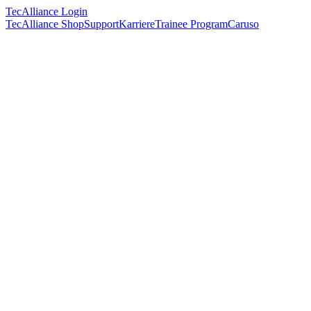
TecAlliance Login
TecAlliance Shop
Support
Karriere
Trainee Program
Caruso