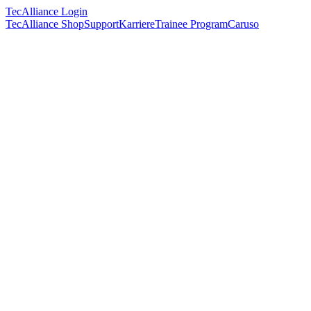
TecAlliance Login
TecAlliance Shop
Support
Karriere
Trainee Program
Caruso