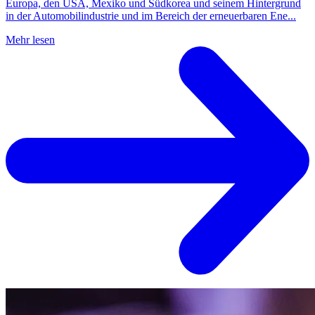
Europa, den USA, Mexiko und Südkorea und seinem Hintergrund
in der Automobilindustrie und im Bereich der erneuerbaren Ene...
Mehr lesen