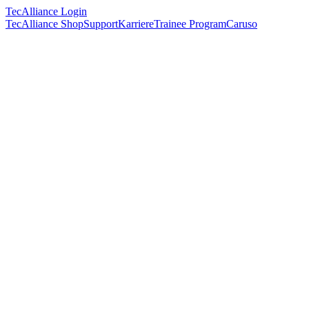
TecAlliance Login
TecAlliance Shop
Support
Karriere
Trainee Program
Caruso