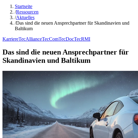
Startseite
/
Ressourcen
/
Aktuelles
/
Das sind die neuen Ansprechpartner für Skandinavien und
Baltikum
Karriere
TecAlliance
TecCom
TecDoc
TecRMI
Das sind die neuen Ansprechpartner für
Skandinavien und Baltikum