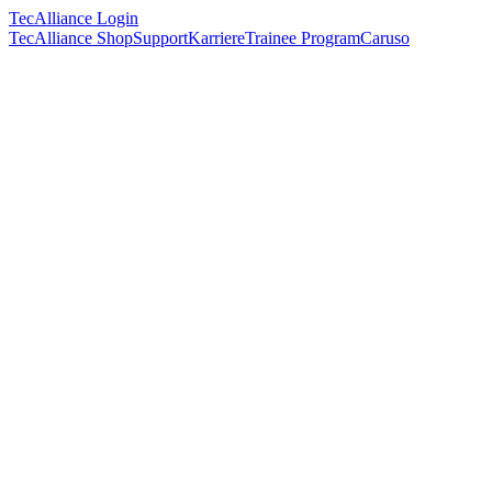
TecAlliance Login
TecAlliance Shop
Support
Karriere
Trainee Program
Caruso