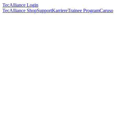
TecAlliance Login
TecAlliance Shop
Support
Karriere
Trainee Program
Caruso