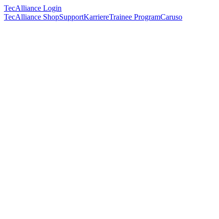
TecAlliance Login
TecAlliance Shop
Support
Karriere
Trainee Program
Caruso