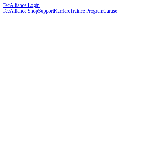
TecAlliance Login
TecAlliance Shop
Support
Karriere
Trainee Program
Caruso