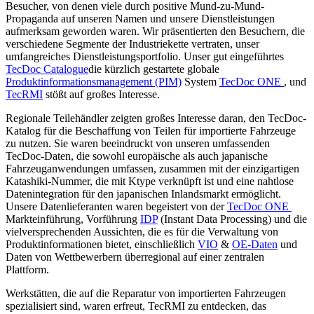
Besucher, von denen viele durch positive Mund-zu-Mund-
Propaganda auf unseren Namen und unsere Dienstleistungen
aufmerksam geworden waren. Wir präsentierten den Besuchern, die
verschiedene Segmente der Industriekette vertraten, unser
umfangreiches Dienstleistungsportfolio. Unser gut eingeführtes
TecDoc Catalogue
die kürzlich gestartete globale
Produktinformationsmanagement (PIM)
System
TecDoc ONE
, und
TecRMI
stößt auf großes Interesse.
Regionale Teilehändler zeigten großes Interesse daran, den TecDoc-
Katalog für die Beschaffung von Teilen für importierte Fahrzeuge
zu nutzen. Sie waren beeindruckt von unseren umfassenden
TecDoc-Daten, die sowohl europäische als auch japanische
Fahrzeuganwendungen umfassen, zusammen mit der einzigartigen
Katashiki-Nummer, die mit Ktype verknüpft ist und eine nahtlose
Datenintegration für den japanischen Inlandsmarkt ermöglicht.
Unsere Datenlieferanten waren begeistert von der
TecDoc ONE
Markteinführung, Vorführung
IDP
(Instant Data Processing) und die
vielversprechenden Aussichten, die es für die Verwaltung von
Produktinformationen bietet, einschließlich
VIO
&
OE-Daten
und
Daten von Wettbewerbern überregional auf einer zentralen
Plattform.
Werkstätten, die auf die Reparatur von importierten Fahrzeugen
spezialisiert sind, waren erfreut, TecRMI zu entdecken, das