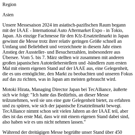
Region
Asien
Unsere Messesaison 2024 im asiatisch-pazifischen Raum begann
mit der IAAE - International Auto Aftermarket Expo - in Tokio,
Japan. Als einzige Fachmesse für den Kfz-Ersatzteilmarkt in Japan
gewinnt die Messe trotz ihrer relativ geringen Größe schnell an
Umfang und Beliebtheit und verzeichnete in diesem Jahr einen
Anstieg der Aussteller- und Besucherzahlen, insbesondere aus
Übersee. Vom 5. bis 7. März stellten wir zusammen mit anderen
großen japanischen Autoteileherstellern und -händlern zum ersten
Mal mit einem eigenen Stand auf der IAAE aus, eine Gelegenheit,
die es uns ermöglichte, den Markt zu beobachten und unseren Fokus
auf das zu richten, was in Japan am meisten gebraucht wird.
Motoki Hirata, Managing Director Japan bei TecAlliance, äußerte
sich wie folgt: "Ich hatte das Bedürfnis, an dieser Messe
teilzunehmen, weil sie uns eine gute Gelegenheit bietet, zu erfahren
und zu spüren, wie sich der japanische Ersatzteilmarkt bewegt.
TecAlliance nimmt schon seit vielen Jahren an der IAAE teil, aber
dies ist das erste Mal, dass wir mit einem eigenen Stand dabei sind,
also haben wir es uns nicht nehmen lassen."
Während der dreitägigen Messe begrüßte unser Stand über 450