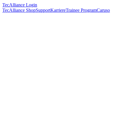
TecAlliance Login
TecAlliance Shop
Support
Karriere
Trainee Program
Caruso