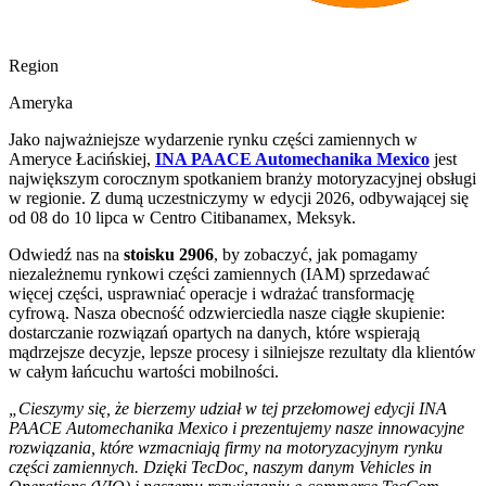
Region
Ameryka
Jako najważniejsze wydarzenie rynku części zamiennych w
Ameryce Łacińskiej,
INA PAACE Automechanika Mexico
jest
największym corocznym spotkaniem branży motoryzacyjnej obsługi
w regionie. Z dumą uczestniczymy w edycji 2026, odbywającej się
od 08 do 10 lipca w Centro Citibanamex, Meksyk.
Odwiedź nas na
stoisku 2906
, by zobaczyć, jak pomagamy
niezależnemu rynkowi części zamiennych (IAM) sprzedawać
więcej części, usprawniać operacje i wdrażać transformację
cyfrową. Nasza obecność odzwierciedla nasze ciągłe skupienie:
dostarczanie rozwiązań opartych na danych, które wspierają
mądrzejsze decyzje, lepsze procesy i silniejsze rezultaty dla klientów
w całym łańcuchu wartości mobilności.
„Cieszymy się, że bierzemy udział w tej przełomowej edycji INA
PAACE Automechanika Mexico i prezentujemy nasze innowacyjne
rozwiązania, które wzmacniają firmy na motoryzacyjnym rynku
części zamiennych. Dzięki TecDoc, naszym danym Vehicles in