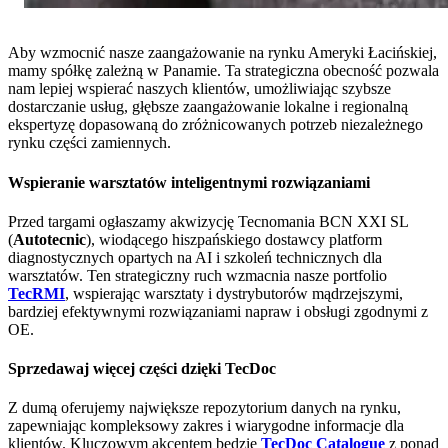
Aby wzmocnić nasze zaangażowanie na rynku Ameryki Łacińskiej,
mamy spółkę zależną w Panamie. Ta strategiczna obecność pozwala
nam lepiej wspierać naszych klientów, umożliwiając szybsze
dostarczanie usług, głębsze zaangażowanie lokalne i regionalną
ekspertyzę dopasowaną do zróżnicowanych potrzeb niezależnego
rynku części zamiennych.
Wspieranie warsztatów inteligentnymi rozwiązaniami
Przed targami ogłaszamy akwizycję Tecnomania BCN XXI SL
(
Autotecnic
), wiodącego hiszpańskiego dostawcy platform
diagnostycznych opartych na AI i szkoleń technicznych dla
warsztatów. Ten strategiczny ruch wzmacnia nasze portfolio
TecRMI
, wspierając warsztaty i dystrybutorów mądrzejszymi,
bardziej efektywnymi rozwiązaniami napraw i obsługi zgodnymi z
OE.
Sprzedawaj więcej części dzięki TecDoc
Z dumą oferujemy największe repozytorium danych na rynku,
zapewniając kompleksowy zakres i wiarygodne informacje dla
klientów. Kluczowym akcentem będzie
TecDoc Catalogue
z ponad