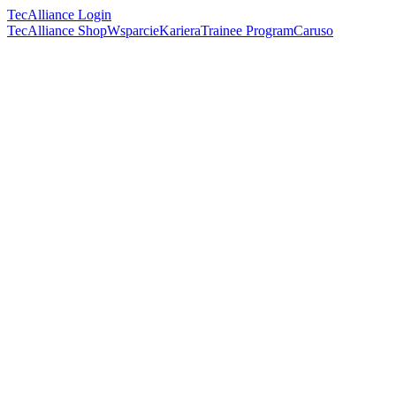
TecAlliance Login
TecAlliance Shop
Wsparcie
Kariera
Trainee Program
Caruso