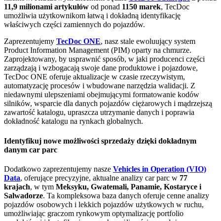
11,9 milionami artykułów
od ponad
1150 marek
, TecDoc
umożliwia użytkownikom łatwą i dokładną identyfikację
właściwych części zamiennych do pojazdów.
Zaprezentujemy
TecDoc ONE
, nasz stale ewoluujący system
Product Information Management (PIM) oparty na chmurze.
Zaprojektowany, by usprawnić sposób, w jaki producenci części
zarządzają i wzbogacają swoje dane produktowe i pojazdowe,
TecDoc ONE oferuje aktualizacje w czasie rzeczywistym,
automatyzację procesów i wbudowane narzędzia walidacji. Z
niedawnymi ulepszeniami obejmującymi formatowanie kodów
silników, wsparcie dla danych pojazdów ciężarowych i mądrzejszą
zawartość katalogu, upraszcza utrzymanie danych i poprawia
dokładność katalogu na rynkach globalnych.
Identyfikuj nowe możliwości sprzedaży dzięki dokładnym
danym car parc
Dodatkowo zaprezentujemy nasze
Vehicles in Operation (VIO)
Data
, oferujące precyzyjne, aktualne analizy car parc w
77
krajach
, w tym
Meksyku, Gwatemali, Panamie, Kostaryce i
Salwadorze
. Ta kompleksowa baza danych oferuje cenne analizy
pojazdów osobowych i lekkich pojazdów użytkowych w ruchu,
umożliwiając graczom rynkowym optymalizację portfolio