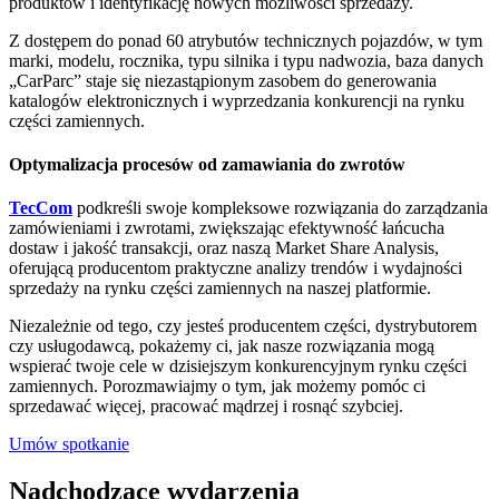
produktów i identyfikację nowych możliwości sprzedaży.
Z dostępem do ponad 60 atrybutów technicznych pojazdów, w tym
marki, modelu, rocznika, typu silnika i typu nadwozia, baza danych
„CarParc” staje się niezastąpionym zasobem do generowania
katalogów elektronicznych i wyprzedzania konkurencji na rynku
części zamiennych.
Optymalizacja procesów od zamawiania do zwrotów
TecCom
podkreśli swoje kompleksowe rozwiązania do zarządzania
zamówieniami i zwrotami, zwiększając efektywność łańcucha
dostaw i jakość transakcji, oraz naszą Market Share Analysis,
oferującą producentom praktyczne analizy trendów i wydajności
sprzedaży na rynku części zamiennych na naszej platformie.
Niezależnie od tego, czy jesteś producentem części, dystrybutorem
czy usługodawcą, pokażemy ci, jak nasze rozwiązania mogą
wspierać twoje cele w dzisiejszym konkurencyjnym rynku części
zamiennych. Porozmawiajmy o tym, jak możemy pomóc ci
sprzedawać więcej, pracować mądrzej i rosnąć szybciej.
Umów spotkanie
Nadchodzące wydarzenia