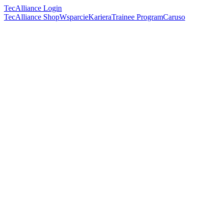
TecAlliance Login
TecAlliance Shop
Wsparcie
Kariera
Trainee Program
Caruso