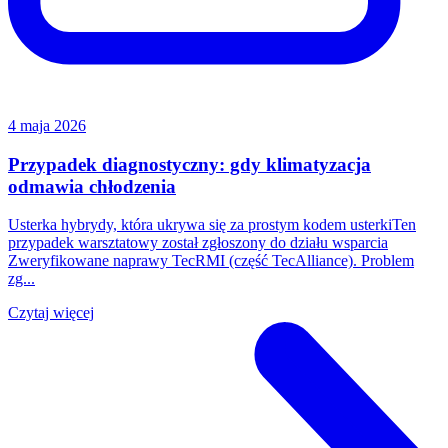
4 maja 2026
Przypadek diagnostyczny: gdy klimatyzacja
odmawia chłodzenia
Usterka hybrydy, która ukrywa się za prostym kodem usterkiTen
przypadek warsztatowy został zgłoszony do działu wsparcia
Zweryfikowane naprawy TecRMI (część TecAlliance). Problem
zg...
Czytaj więcej