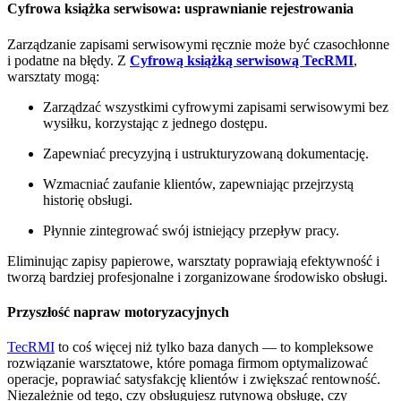
Cyfrowa książka serwisowa: usprawnianie rejestrowania
Zarządzanie zapisami serwisowymi ręcznie może być czasochłonne
i podatne na błędy. Z
Cyfrową książką serwisową TecRMI
,
warsztaty mogą:
Zarządzać wszystkimi cyfrowymi zapisami serwisowymi bez
wysiłku, korzystając z jednego dostępu.
Zapewniać precyzyjną i ustrukturyzowaną dokumentację.
Wzmacniać zaufanie klientów, zapewniając przejrzystą
historię obsługi.
Płynnie zintegrować swój istniejący przepływ pracy.
Eliminując zapisy papierowe, warsztaty poprawiają efektywność i
tworzą bardziej profesjonalne i zorganizowane środowisko obsługi.
Przyszłość napraw motoryzacyjnych
TecRMI
to coś więcej niż tylko baza danych — to kompleksowe
rozwiązanie warsztatowe, które pomaga firmom optymalizować
operacje, poprawiać satysfakcję klientów i zwiększać rentowność.
Niezależnie od tego, czy obsługujesz rutynową obsługę, czy