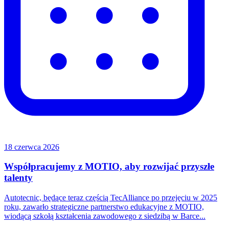
18 czerwca 2026
Współpracujemy z MOTIO, aby rozwijać przyszłe
talenty
Autotecnic, będące teraz częścią TecAlliance po przejęciu w 2025
roku, zawarło strategiczne partnerstwo edukacyjne z MOTIO,
wiodącą szkołą kształcenia zawodowego z siedzibą w Barce...