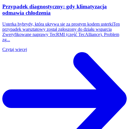
Przypadek diagnostyczny: gdy klimatyzacja
odmawia chłodzenia
Usterka hybrydy, która ukrywa się za prostym kodem usterkiTen
przypadek warsztatowy został zgłoszony do działu wsparcia
Zweryfikowane naprawy TecRMI (część TecAlliance). Problem
zg...
Czytaj więcej