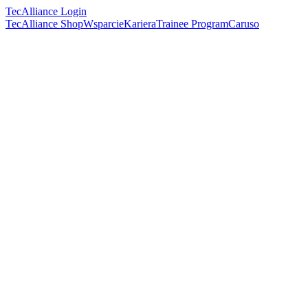
TecAlliance Login
TecAlliance Shop
Wsparcie
Kariera
Trainee Program
Caruso