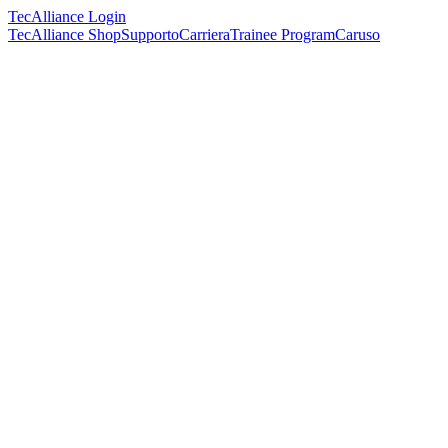
TecAlliance Login
TecAlliance Shop
Supporto
Carriera
Trainee Program
Caruso