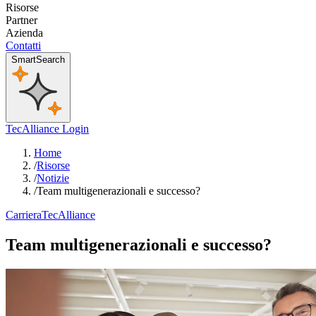
Risorse
Partner
Azienda
Contatti
SmartSearch
TecAlliance Login
Home
/
Risorse
/
Notizie
/
Team multigenerazionali e successo?
Carriera
TecAlliance
Team multigenerazionali e successo?