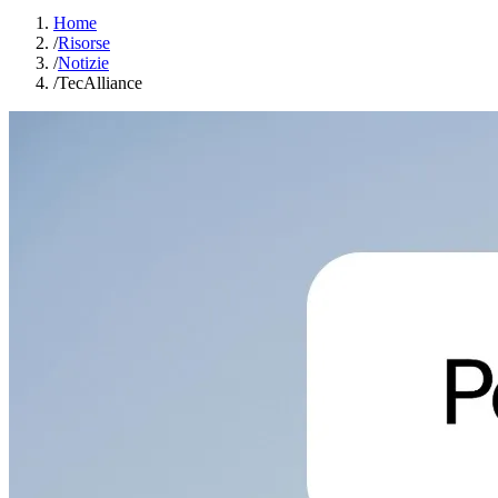
Home
/
Risorse
/
Notizie
/
TecAlliance