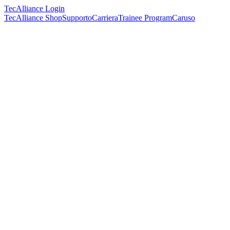
TecAlliance Login
TecAlliance Shop
Supporto
Carriera
Trainee Program
Caruso