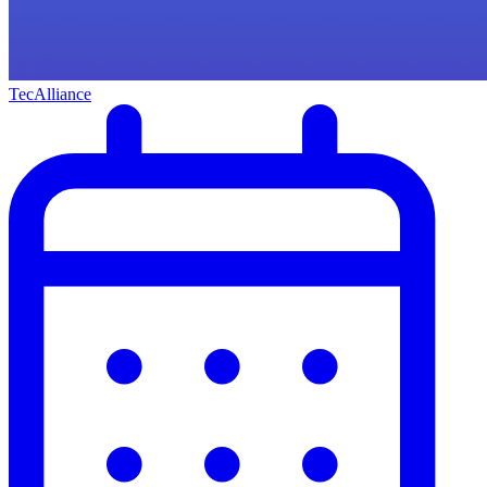
TecAlliance