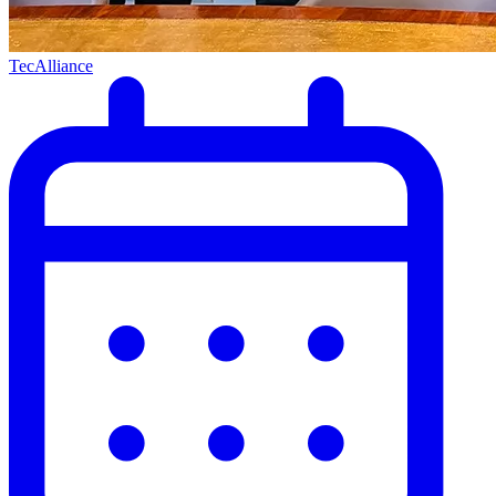
TecAlliance