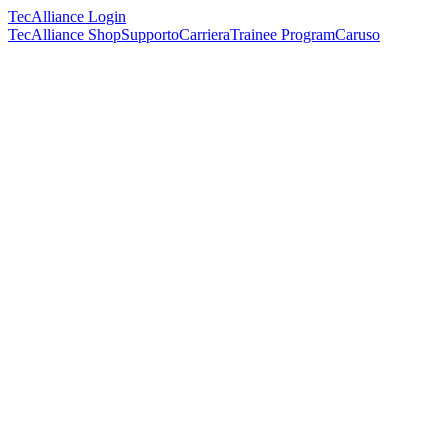
TecAlliance Login
TecAlliance Shop
Supporto
Carriera
Trainee Program
Caruso