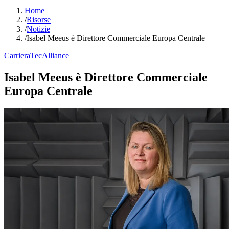
Home
/
Risorse
/
Notizie
/
Isabel Meeus è Direttore Commerciale Europa Centrale
Carriera
TecAlliance
Isabel Meeus è Direttore Commerciale
Europa Centrale