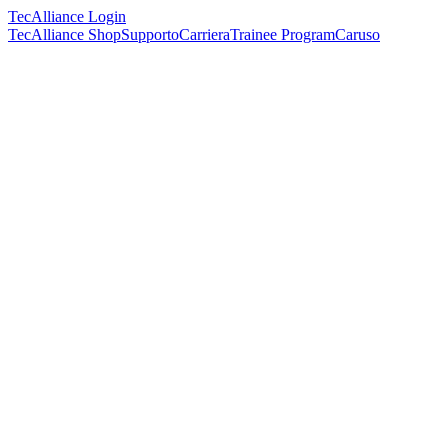
TecAlliance Login
TecAlliance Shop
Supporto
Carriera
Trainee Program
Caruso