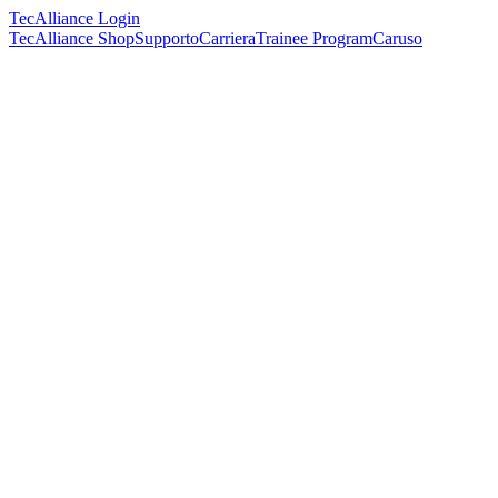
TecAlliance Login
TecAlliance Shop
Supporto
Carriera
Trainee Program
Caruso