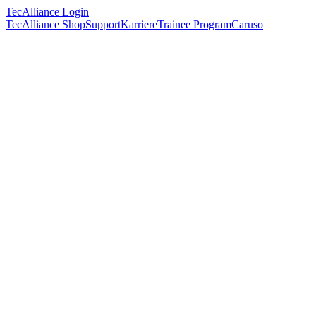
TecAlliance Login
TecAlliance Shop
Support
Karriere
Trainee Program
Caruso