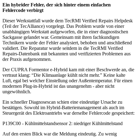
Ein hybrider Fehler, der sich hinter einem einfachen
Fehlercode verbirgt
Dieser Werkstattfall wurde dem TecRMI Verified Repairs Helpdesk
(Teil der TecAlliance) vorgelegt. Das Problem wurde von einer
unabhängigen Werkstatt aufgeworfen, die in einer diagnostischen
Sackgasse gelandet war. Gemeinsam mit ihren fachkundigen
Technikern wurde der Fehler analysiert, behoben und anschließend
validiert. Die Reparatur wurde seitdem in die TecRMI Verified
Repairs-Datenbank mit bekannten und verifizierten Problemen aus
der Praxis aufgenommen.
Der CUPRA Formentor e-Hybrid kam mit einer Beschwerde an, die
vertraut klang: “Die Klimaanlage kühlt nicht mehr.” Keine kalte
Luft, egal bei welcher Einstellung oder Außentemperatur. Für einen
modernen Plug-in-Hybrid ist das unangenehm - aber nicht
ungewöhnlich.
Ein schneller Diagnosescan schien eine eindeutige Ursache zu
bestätigen. Sowohl im Hybrid-Batteriemanagement als auch im
Steuergerät des Elektroantriebs war derselbe Fehlercode gespeichert:
P139C00 - Kühlmittelstandsensor 2: niedriger Kühlmittelstand
Auf den ersten Blick war die Meldung eindeutig. Zu wenig