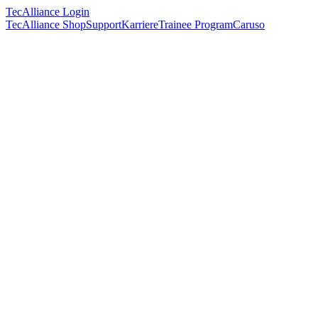
TecAlliance Login
TecAlliance Shop
Support
Karriere
Trainee Program
Caruso