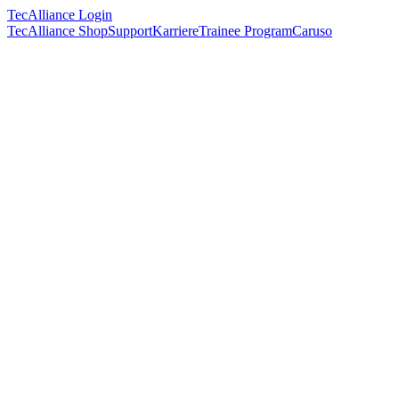
TecAlliance Login
TecAlliance Shop
Support
Karriere
Trainee Program
Caruso