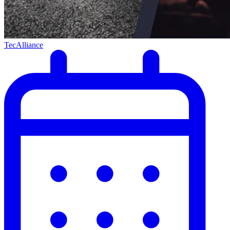
TecAlliance