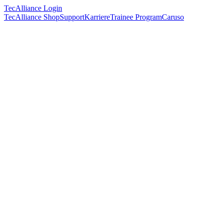
TecAlliance Login
TecAlliance Shop
Support
Karriere
Trainee Program
Caruso