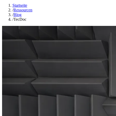
Startseite
/
Ressourcen
/
Blog
/
TecDoc