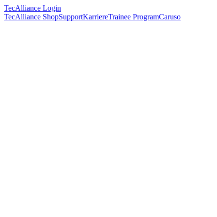
TecAlliance Login
TecAlliance Shop
Support
Karriere
Trainee Program
Caruso