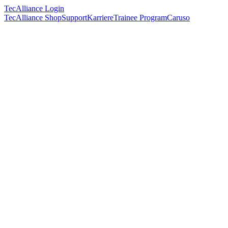
TecAlliance Login
TecAlliance Shop
Support
Karriere
Trainee Program
Caruso