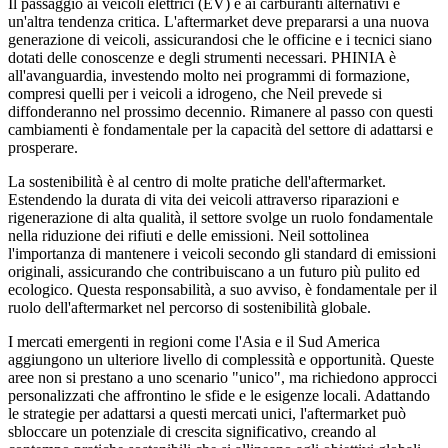
Il passaggio ai veicoli elettrici (EV) e ai carburanti alternativi è
un'altra tendenza critica. L'aftermarket deve prepararsi a una nuova
generazione di veicoli, assicurandosi che le officine e i tecnici siano
dotati delle conoscenze e degli strumenti necessari. PHINIA è
all'avanguardia, investendo molto nei programmi di formazione,
compresi quelli per i veicoli a idrogeno, che Neil prevede si
diffonderanno nel prossimo decennio. Rimanere al passo con questi
cambiamenti è fondamentale per la capacità del settore di adattarsi e
prosperare.
La sostenibilità è al centro di molte pratiche dell'aftermarket.
Estendendo la durata di vita dei veicoli attraverso riparazioni e
rigenerazione di alta qualità, il settore svolge un ruolo fondamentale
nella riduzione dei rifiuti e delle emissioni. Neil sottolinea
l'importanza di mantenere i veicoli secondo gli standard di emissioni
originali, assicurando che contribuiscano a un futuro più pulito ed
ecologico. Questa responsabilità, a suo avviso, è fondamentale per il
ruolo dell'aftermarket nel percorso di sostenibilità globale.
I mercati emergenti in regioni come l'Asia e il Sud America
aggiungono un ulteriore livello di complessità e opportunità. Queste
aree non si prestano a uno scenario "unico", ma richiedono approcci
personalizzati che affrontino le sfide e le esigenze locali. Adattando
le strategie per adattarsi a questi mercati unici, l'aftermarket può
sbloccare un potenziale di crescita significativo, creando al