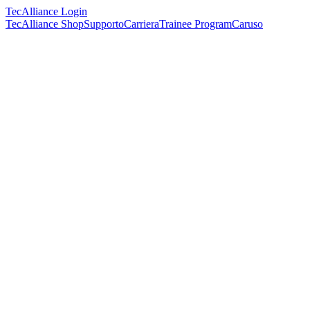
TecAlliance Login
TecAlliance Shop
Supporto
Carriera
Trainee Program
Caruso