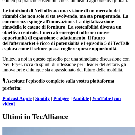
contempo pratiche sostenibili che si allineano agli obiettivi globali.
Le intuizioni di Neil offrono una visione di un mercato dei
ricambi che non solo si sta evolvendo, ma sta prosperando. La
concorrenza spinge all'innovazione. La digitalizzazione
rimodella le catene di fornitura. La sostenibilità diventa un
obiettivo centrale. I mercati emergenti offrono nuove
opportunità di espansione e adattamento. Il futuro
dell'aftermarket è ricco di potenzialità e l'episodio 5 di TecTalk
esplora come il settore possa cogliere queste opportunità.
Unitevi a noi in questo episodio per una stimolante discussione con
Neil Fryer, ricca di spunti di riflessione per i leader del settore, gli
innovatori e chiunque sia appassionato del futuro della mobilità.
🎙️ Ascoltate l'episodio completo sulla vostra piattaforma
preferita:
Podcast Apple
|
Spotify
|
Podigee
|
Audible
|
YouTube [con
video]
Ultimi in TecAlliance