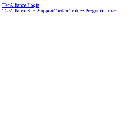
TecAlliance Login
TecAlliance Shop
Support
Carrière
Trainee Program
Caruso