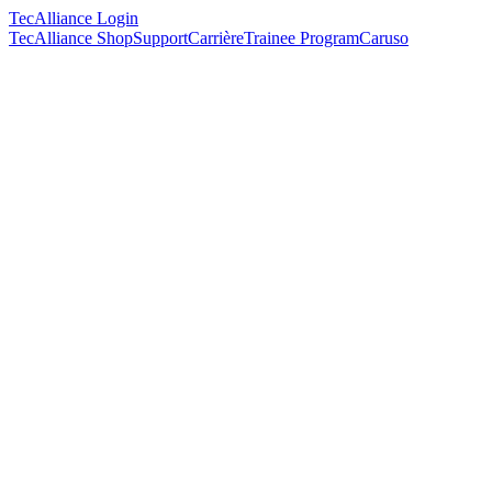
TecAlliance Login
TecAlliance Shop
Support
Carrière
Trainee Program
Caruso