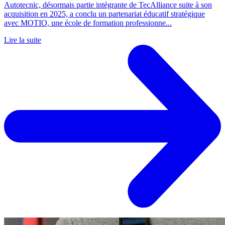
Autotecnic, désormais partie intégrante de TecAlliance suite à son
acquisition en 2025, a conclu un partenariat éducatif stratégique
avec MOTIO, une école de formation professionne...
Lire la suite