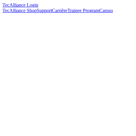
TecAlliance Login
TecAlliance Shop
Support
Carrière
Trainee Program
Caruso