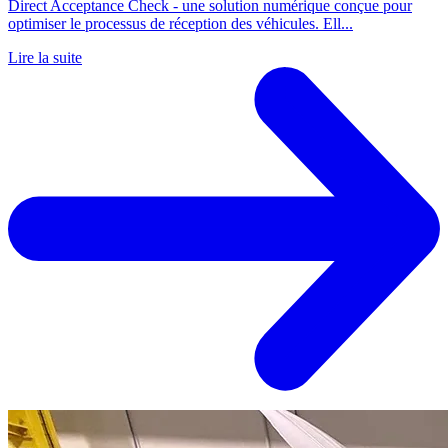
Direct Acceptance Check - une solution numérique conçue pour
optimiser le processus de réception des véhicules. Ell...
Lire la suite