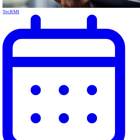
TecRMI