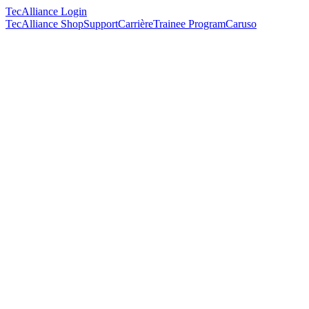
TecAlliance Login
TecAlliance Shop
Support
Carrière
Trainee Program
Caruso