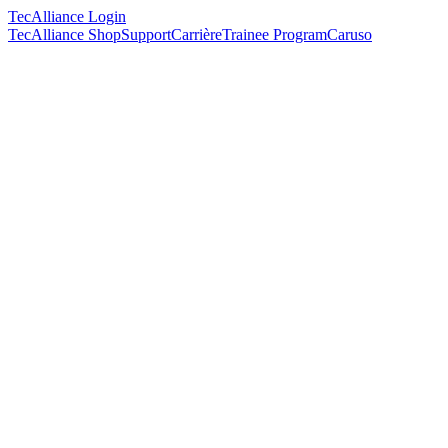
TecAlliance Login
TecAlliance Shop
Support
Carrière
Trainee Program
Caruso