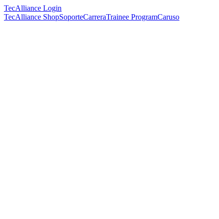
TecAlliance Login
TecAlliance Shop
Soporte
Carrera
Trainee Program
Caruso