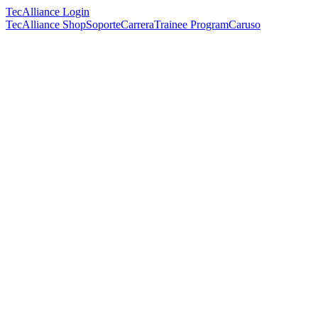
TecAlliance Login
TecAlliance Shop
Soporte
Carrera
Trainee Program
Caruso