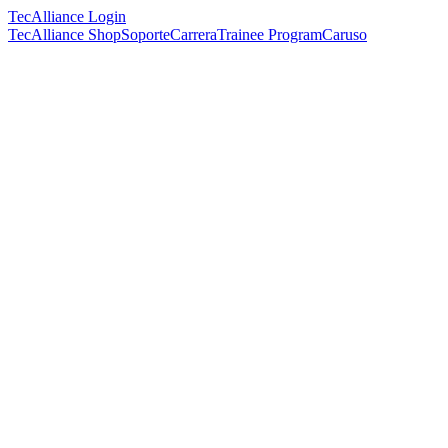
TecAlliance Login
TecAlliance Shop
Soporte
Carrera
Trainee Program
Caruso