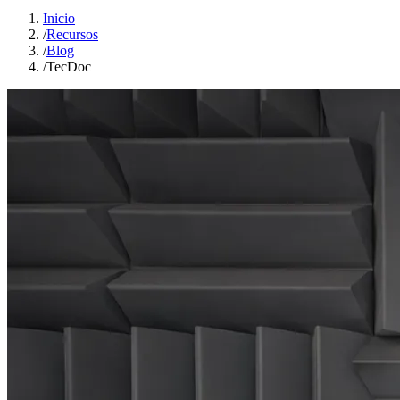
Inicio
/
Recursos
/
Blog
/
TecDoc