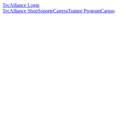
TecAlliance Login
TecAlliance Shop
Soporte
Carrera
Trainee Program
Caruso