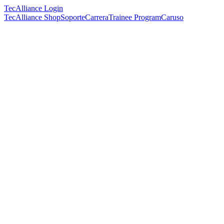
TecAlliance Login
TecAlliance Shop
Soporte
Carrera
Trainee Program
Caruso