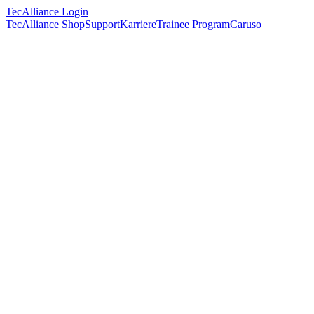
TecAlliance Login
TecAlliance Shop
Support
Karriere
Trainee Program
Caruso