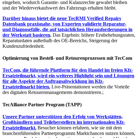
eingeben, wodurch Garantie- und Kulanzrechte gewahrt bleiben
und der Wiederverkaufswert des Fahrzeugs erhalten bleibt.
Darüber hinaus bietet die neue TecRMI Verified Repairs
Datenbank praxisnahe, von Experten validierte Reparatur-
und Diagnosefälle, die auf tatsächlichen Herausforderungen in
der Werkstatt basieren
.
Das Ergebnis: höhere Erstbehebungsraten,
Reparaturdaten außerhalb des OE-Bereichs, Steigerung der
Kundenzufriedenheit.
Optimierung von Bestell- und Retourenprozessen mit TecCom
TecCom, die führende Plattform für den Handel im freien Kfz-
Ersatzteilmarkt, wird ein weiteres Highlight sein und Lösungen
für alle Aspekte der Auftragsabwicklung im Kfz-
Ersatzteilmarkt bieten.
Live-Präsentationen werden die Vorteile
des digitalen Retourenmanagements demonstrieren.;
TecAlliance Partner Program (TAPP)
Unsere Partner unterstützen den Erfolg von Werkstätten,
Großhändlern und Teileherstellern im internationalen Kfz-
Ersatzteilmarkt.
Besucher können erfahren, wie sie mit dem
branchenführenden Partnerprogramm Marktchancen nutzen können,