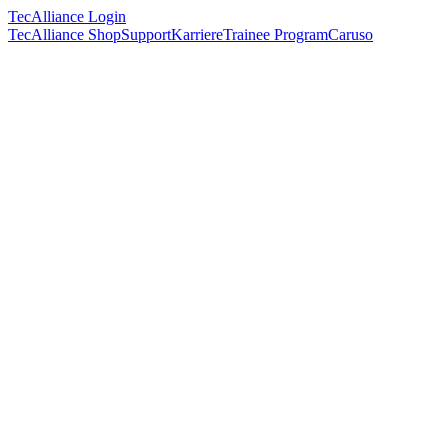
TecAlliance Login
TecAlliance Shop
Support
Karriere
Trainee Program
Caruso