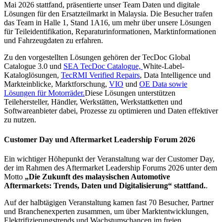
Mai 2026 stattfand, präsentierte unser Team Daten und digitale
Lösungen für den Ersatzteilmarkt in Malaysia. Die Besucher trafen
das Team in Halle 1, Stand 1A16, um mehr über unsere Lösungen
für Teileidentifikation, Reparaturinformationen, Marktinformationen
und Fahrzeugdaten zu erfahren.
Zu den vorgestellten Lösungen gehören der TecDoc Global
Catalogue 3.0 und
SEA TecDoc Catalogue,
White-Label-
Kataloglösungen,
TecRMI Verified Repairs
, Data Intelligence und
Markteinblicke, Marktforschung,
VIO
und
OE Data sowie
Lösungen für Motorräder.
Diese Lösungen unterstützen
Teilehersteller, Händler, Werkstätten, Werkstattketten und
Softwareanbieter dabei, Prozesse zu optimieren und Daten effektiver
zu nutzen.
Customer Day und Aftermarket Leadership Forum 2026
Ein wichtiger Höhepunkt der Veranstaltung war der Customer Day,
der im Rahmen des Aftermarket Leadership Forums 2026 unter dem
Motto
„Die Zukunft des malaysischen Automotive
Aftermarkets: Trends, Daten und Digitalisierung“ stattfand.
.
Auf der halbtägigen Veranstaltung kamen fast 70 Besucher, Partner
und Branchenexperten zusammen, um über Marktentwicklungen,
Elektrifizierungstrends und Wachstumschancen im freien